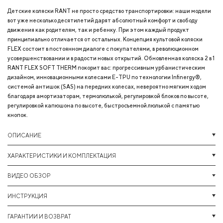
Детские коляски RANT не просто средство транспортировки: наши модели
вот уже несколько десятилетий дарят абсолютный комфорт и свободу
движения как родителям, так и ребенку. При этом каждый продукт
принципиально отличается от остальных. Концепция культовой коляски
FLEX состоит в постоянном диалоге с покупателями, в революционном
усовершенствовании и в радости новых открытий. Обновленная коляска 2 в 1
RANT FLEX SOFT THERM покорит вас: прогрессивным урбанистическим
дизайном, инновационными колесами E-TPU по технологии Infinergy®,
системой антишок (SAS) на передних колесах, невероятно мягким ходом
благодаря амортизаторам, термолюлькой, регулировкой блоков по высоте,
регулировкой капюшона по высоте, быстросъемной люлькой с памятью
кнопок.
ОПИСАНИЕ
ХАРАКТЕРИСТИКИ И КОМПЛЕКТАЦИЯ
ВИДЕО ОБЗОР
ИНСТРУКЦИЯ
ГАРАНТИИ И ВОЗВРАТ