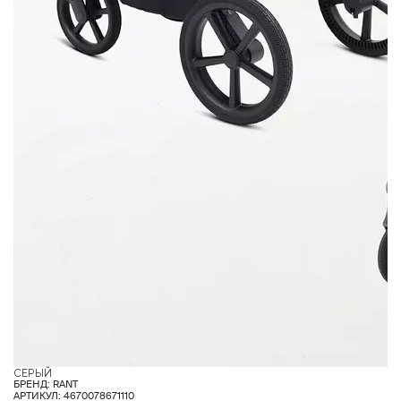
СЕРЫЙ
Г
БРЕНД: RANT
АРТИКУЛ: 4670078671110