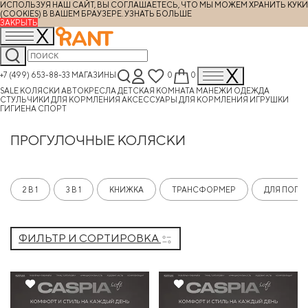
ИСПОЛЬЗУЯ НАШ САЙТ, ВЫ СОГЛАШАЕТЕСЬ, ЧТО МЫ МОЖЕМ ХРАНИТЬ КУКИ
(COOKIES) В ВАШЕМ БРАУЗЕРЕ.
УЗНАТЬ БОЛЬШЕ
ЗАКРЫТЬ
+7 (499) 653-88-33
МАГАЗИНЫ
0
0
SALE
КОЛЯСКИ
АВТОКРЕСЛА
ДЕТСКАЯ КОМНАТА
МАНЕЖИ
ОДЕЖДА
СТУЛЬЧИКИ ДЛЯ КОРМЛЕНИЯ
АКСЕССУАРЫ ДЛЯ КОРМЛЕНИЯ
ИГРУШКИ
ГИГИЕНА
СПОРТ
ПРОГУЛОЧНЫЕ КОЛЯСКИ
2 В 1
3 В 1
КНИЖКА
ТРАНСФОРМЕР
ДЛЯ ПОГО
ФИЛЬТР И СОРТИРОВКА