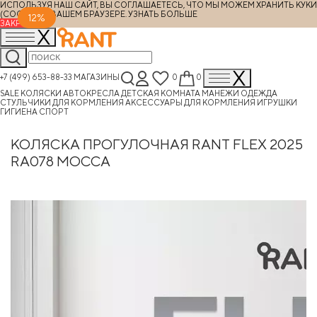
ИСПОЛЬЗУЯ НАШ САЙТ, ВЫ СОГЛАШАЕТЕСЬ, ЧТО МЫ МОЖЕМ ХРАНИТЬ КУКИ
(COOKIES) В ВАШЕМ БРАУЗЕРЕ.
УЗНАТЬ БОЛЬШЕ
12%
ЗАКРЫТЬ
+7 (499) 653-88-33
МАГАЗИНЫ
0
0
SALE
КОЛЯСКИ
АВТОКРЕСЛА
ДЕТСКАЯ КОМНАТА
МАНЕЖИ
ОДЕЖДА
СТУЛЬЧИКИ ДЛЯ КОРМЛЕНИЯ
АКСЕССУАРЫ ДЛЯ КОРМЛЕНИЯ
ИГРУШКИ
ГИГИЕНА
СПОРТ
КОЛЯСКА ПРОГУЛОЧНАЯ RANT FLEX 2025
RA078 MOCCA