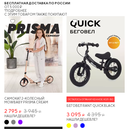
БЕСПЛАТНАЯ ДОСТАВКА ПО РОССИИ
ОТ 5 000 ₽
*ПОДРОБНЕЕ
C ЭТИМ ТОВАРОМ ТАКЖЕ ПОКУПАЮТ
29%
29%
САМОКАТ 2-КОЛЕСНЫЙ
ОСТАЛОСЬ ОГРАНИЧЕННОЕ КОЛ-ВО
MOWBABY PRISMA CREAM
БЕГОВЕЛ RANT QUICK BLACK
2 795
3 945
Р
Р
3 095
4 395
НАШЛИ ДЕШЕВЛЕ?
Р
Р
НАШЛИ ДЕШЕВЛЕ?