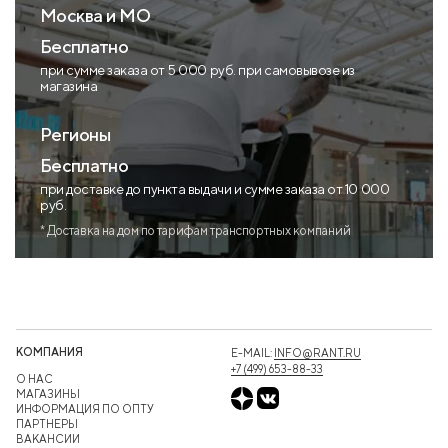
Москва и МО
Бесплатно
при сумме заказа от 5 000 руб. при самовывозе из
магазина
Регионы
Бесплатно
при доставке до пункта выдачи и сумме заказа от 10 000
руб.
* Доставка на дом по тарифам транспортных компаний
КОМПАНИЯ
E-MAIL:
INFO@RANT.RU
+7 (499) 653-88-33
О НАС
МАГАЗИНЫ
ИНФОРМАЦИЯ ПО ОПТУ
ПАРТНЕРЫ
ВАКАНСИИ