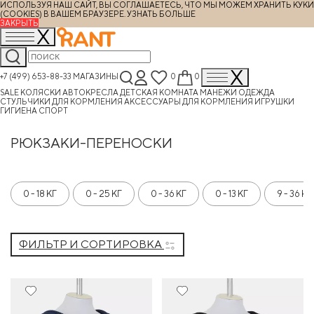
ИСПОЛЬЗУЯ НАШ САЙТ, ВЫ СОГЛАШАЕТЕСЬ, ЧТО МЫ МОЖЕМ ХРАНИТЬ КУКИ
(COOKIES) В ВАШЕМ БРАУЗЕРЕ.
УЗНАТЬ БОЛЬШЕ
ЗАКРЫТЬ
+7 (499) 653-88-33
МАГАЗИНЫ
0
0
SALE
КОЛЯСКИ
АВТОКРЕСЛА
ДЕТСКАЯ КОМНАТА
МАНЕЖИ
ОДЕЖДА
СТУЛЬЧИКИ ДЛЯ КОРМЛЕНИЯ
АКСЕССУАРЫ ДЛЯ КОРМЛЕНИЯ
ИГРУШКИ
ГИГИЕНА
СПОРТ
РЮКЗАКИ-ПЕРЕНОСКИ
0 - 18 КГ
0 - 25 КГ
0 - 36 КГ
0 - 13 КГ
9 - 36 КГ
ФИЛЬТР И СОРТИРОВКА