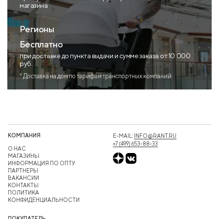
магазина
Регионы
Бесплатно
при доставке до пункта выдачи и сумме заказа от 10 000
руб.
* Доставка на дом по тарифам транспортных компаний
КОМПАНИЯ
E-MAIL:
INFO@RANT.RU
+7 (499) 653-88-33
О НАС
МАГАЗИНЫ
ИНФОРМАЦИЯ ПО ОПТУ
ПАРТНЕРЫ
ВАКАНСИИ
КОНТАКТЫ
ПОЛИТИКА
КОНФИДЕНЦИАЛЬНОСТИ
ПОКУПАТЕЛЬ