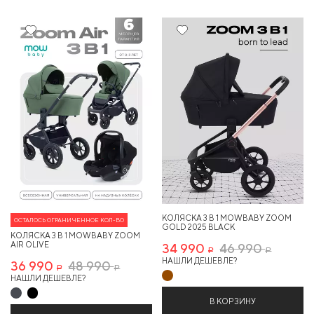
24%
25%
КОЛЯСКА 3 В 1 MOWBABY ZOOM
ОСТАЛОСЬ ОГРАНИЧЕННОЕ КОЛ-ВО
GOLD 2025 BLACK
КОЛЯСКА 3 В 1 MOWBABY ZOOM
AIR OLIVE
34 990
46 990
Р
Р
НАШЛИ ДЕШЕВЛЕ?
36 990
48 990
Р
Р
НАШЛИ ДЕШЕВЛЕ?
В КОРЗИНУ