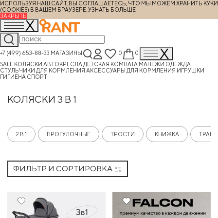
ИСПОЛЬЗУЯ НАШ САЙТ, ВЫ СОГЛАШАЕТЕСЬ, ЧТО МЫ МОЖЕМ ХРАНИТЬ КУКИ
(COOKIES) В ВАШЕМ БРАУЗЕРЕ.
УЗНАТЬ БОЛЬШЕ
ЗАКРЫТЬ
+7 (499) 653-88-33
МАГАЗИНЫ
0
0
SALE
КОЛЯСКИ
АВТОКРЕСЛА
ДЕТСКАЯ КОМНАТА
МАНЕЖИ
ОДЕЖДА
СТУЛЬЧИКИ ДЛЯ КОРМЛЕНИЯ
АКСЕССУАРЫ ДЛЯ КОРМЛЕНИЯ
ИГРУШКИ
ГИГИЕНА
СПОРТ
КОЛЯСКИ 3 В 1
2 В 1
ПРОГУЛОЧНЫЕ
ТРОСТИ
КНИЖКА
ТРАН
ФИЛЬТР И СОРТИРОВКА
20%
Хит
20%
Хит