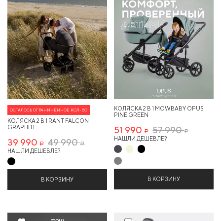
КОЛЯСКА 2 В 1 MOWBABY OPUS
ОСТАЛОСЬ ОГРАНИЧЕННОЕ КОЛ-ВО
PINE GREEN
КОЛЯСКА 2 В 1 RANT FALCON
GRAPHITE
51 990
57 990
Р
Р
НАШЛИ ДЕШЕВЛЕ?
39 990
49 990
Р
Р
НАШЛИ ДЕШЕВЛЕ?
В КОРЗИНУ
В КОРЗИНУ