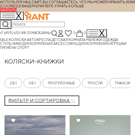
ИСПОЛЬЗУЯ НАШ САЙТ, ВЫ СОГЛАШАЕТЕСЬ, ЧТО МЫ МОЖЕМ ХРАНИТЬ КУКИ
(COOKIES) В ВАШЕМ БРАУЗЕРЕ.
УЗНАТЬ БОЛЬШЕ
ЗАКРЫТЬ
+7 (499) 653-88-33
МАГАЗИНЫ
0
0
SALE
КОЛЯСКИ
АВТОКРЕСЛА
ДЕТСКАЯ КОМНАТА
МАНЕЖИ
ОДЕЖДА
СТУЛЬЧИКИ ДЛЯ КОРМЛЕНИЯ
АКСЕССУАРЫ ДЛЯ КОРМЛЕНИЯ
ИГРУШКИ
ГИГИЕНА
СПОРТ
КОЛЯСКИ-КНИЖКИ
2 В 1
3 В 1
ПРОГУЛОЧНЫЕ
ТРОСТИ
ТРАНСФО
ФИЛЬТР И СОРТИРОВКА
20%
Хит
10%