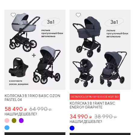
10%
10%
КОЛЯСКА 3 В 1 RIKO BASIC OZON
ОСТАЛОСЬ ОГРАНИЧЕННОЕ КОЛ-ВО
PASTEL 04
КОЛЯСКА 3 В 1 RANT BASIC
ENERGY GRAPHITE
58 490
64 990
Р
Р
НАШЛИ ДЕШЕВЛЕ?
34 990
38 990
Р
Р
НАШЛИ ДЕШЕВЛЕ?