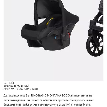
СЕРЫЙ
Г
БРЕНД: RIKO BASIC
АРТИКУЛ: 5907729454280
Детская коляска 3 в 1 RIKO BASIC MONTANA ECCO, выполненная из
экокожи и дополненная автолюлькой, покорит вас: быстросъемными
блоками; спинкой люльки, регулируемой с внешней стороны блока;