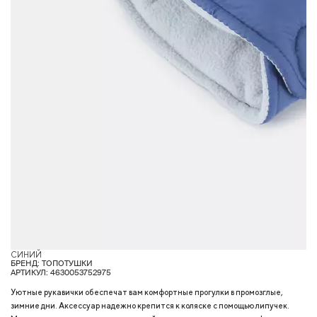
СИНИЙ
Г
БРЕНД: ТОПОТУШКИ
АРТИКУЛ: 4630053752975
Уютные рукавички обеспечат вам комфортные прогулки в промозглые,
зимние дни. Аксессуар надежно крепится к коляске с помощью липучек.