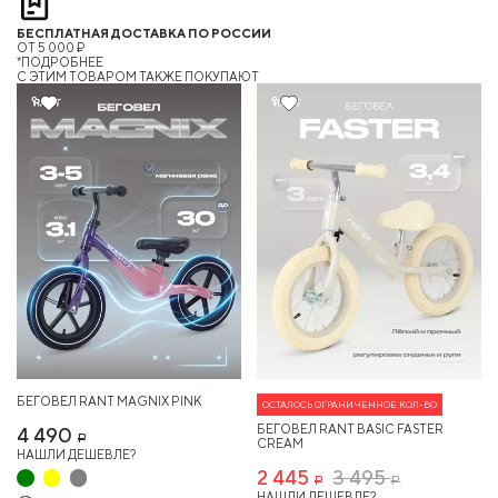
БЕСПЛАТНАЯ ДОСТАВКА ПО РОССИИ
ОТ 5 000 ₽
*ПОДРОБНЕЕ
C ЭТИМ ТОВАРОМ ТАКЖЕ ПОКУПАЮТ
Новинка
30%
Хит
БЕГОВЕЛ RANT MAGNIX PINK
ОСТАЛОСЬ ОГРАНИЧЕННОЕ КОЛ-ВО
БЕГОВЕЛ RANT BASIC FASTER
4 490
Р
CREAM
НАШЛИ ДЕШЕВЛЕ?
2 445
3 495
Р
Р
НАШЛИ ДЕШЕВЛЕ?