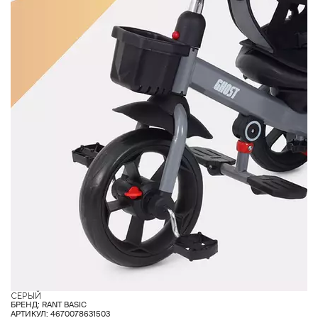
СЕРЫЙ
К
БРЕНД: RANT BASIC
АРТИКУЛ: 4670078631503