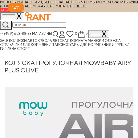
ИСПОЛЬЗУЯ НАШ САЙТ, ВЫ СОГЛАШАЕТЕСЬ, ЧТО МЫ МОЖЕМ ХРАНИТЬ КУКИ
(COOKIES) В ВАШЕМ БРАУЗЕРЕ.
УЗНАТЬ БОЛЬШЕ
14%
ЗАКРЫТЬ
+7 (499) 653-88-33
МАГАЗИНЫ
0
0
SALE
КОЛЯСКИ
АВТОКРЕСЛА
ДЕТСКАЯ КОМНАТА
МАНЕЖИ
ОДЕЖДА
СТУЛЬЧИКИ ДЛЯ КОРМЛЕНИЯ
АКСЕССУАРЫ ДЛЯ КОРМЛЕНИЯ
ИГРУШКИ
ГИГИЕНА
СПОРТ
КОЛЯСКА ПРОГУЛОЧНАЯ MOWBABY AIRY
PLUS OLIVE