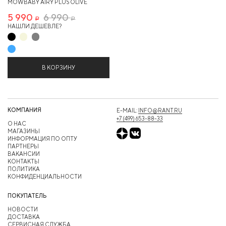
MOWBABY AIRY PLUS OLIVE
5 990
6 990
Р
Р
НАШЛИ ДЕШЕВЛЕ?
В КОРЗИНУ
КОМПАНИЯ
E-MAIL:
INFO@RANT.RU
+7 (499) 653-88-33
О НАС
МАГАЗИНЫ
ИНФОРМАЦИЯ ПО ОПТУ
ПАРТНЕРЫ
ВАКАНСИИ
КОНТАКТЫ
ПОЛИТИКА
КОНФИДЕНЦИАЛЬНОСТИ
ПОКУПАТЕЛЬ
НОВОСТИ
ДОСТАВКА
СЕРВИСНАЯ СЛУЖБА