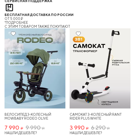
СЕРВИСНАЯ ПОДДЕРЖКА
БЕСПЛАТНАЯ ДОСТАВКА ПО РОССИИ
ОТ 5 000 ₽
*ПОДРОБНЕЕ
C ЭТИМ ТОВАРОМ ТАКЖЕ ПОКУПАЮТ
20%
36%
ВЕЛОСИПЕД 3-КОЛЕСНЫЙ
САМОКАТ 3-КОЛЕСНЫЙ RANT
MOWBABY RODEO OLIVE
RIDER PLUS WHITE
7 990
9 990
3 990
6 290
Р
Р
Р
Р
НАШЛИ ДЕШЕВЛЕ?
НАШЛИ ДЕШЕВЛЕ?