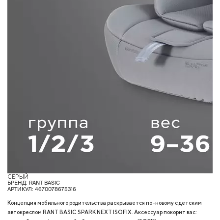
СЕРЫЙ
З
БРЕНД: RANT BASIC
АРТИКУЛ: 4670078675316
Концепция мобильного родительства раскрывается по-новому с детским
автокреслом RANT BASIC SPARK NEXT ISOFIX. Аксессуар покорит вас: