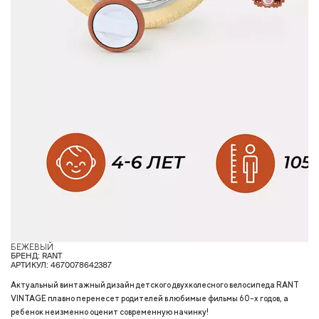
БЕЖЕВЫЙ
К
БРЕНД: RANT
АРТИКУЛ: 4670078642387
Актуальный винтажный дизайн детского двухколесного велосипеда RANT
VINTAGE плавно перенесет родителей в любимые фильмы 60-х годов, а
ребенок неизменно оценит современную начинку!