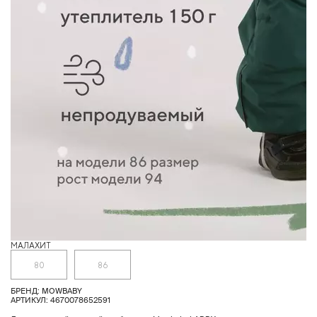
МАЛАХИТ
Ж
80
86
БРЕНД: MOWBABY
АРТИКУЛ: 4670078652591