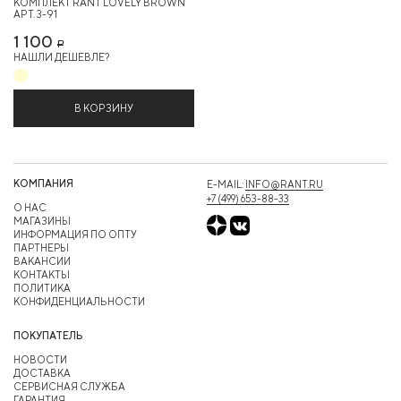
КОМПЛЕКТ RANT LOVELY BROWN
АРТ. 3-91
1 100
Р
НАШЛИ ДЕШЕВЛЕ?
В КОРЗИНУ
КОМПАНИЯ
E-MAIL:
INFO@RANT.RU
+7 (499) 653-88-33
О НАС
МАГАЗИНЫ
ИНФОРМАЦИЯ ПО ОПТУ
ПАРТНЕРЫ
ВАКАНСИИ
КОНТАКТЫ
ПОЛИТИКА
КОНФИДЕНЦИАЛЬНОСТИ
ПОКУПАТЕЛЬ
НОВОСТИ
ДОСТАВКА
СЕРВИСНАЯ СЛУЖБА
ГАРАНТИЯ