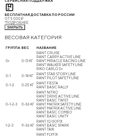
СЕРВИСНАЯ ПОДДЕРЖКА
БЕСПЛАТНАЯ ДОСТАВКА ПО РОССИИ
ОТ 5 000 ₽
*ПОДРОБНЕЕ
ЗАКРЫТЬ
ВЕСОВАЯ КАТЕГОРИЯ
ГРУППА
ВЕС
НАЗВАНИЕ
RANT CRUISE
RANT CARRY ACTIVE LINE
0+
0-13 КГ
RANT MIRACLE RACING LINE
RANT WALKER SAFETY LINE
RIKO CARLO 0+
RANT STAR STORY LINE
0-1
0-18 КГ
RANT PILOT SAFETY LINE
RANT FIESTA
0-1-2
0-25 КГ
RANT BASIC RALLY
RANT NITRO
RANT DRIVE ACTIVE LINE
RANT BASIC TWIST
0-1-2-3
0-36 КГ
RANT MATRIX SAFETY LINE
RANT MATRIX ACTIVE LINE
RANT BASIC COMBO
RANT BASIC UNITY
RANT IQ ISOFIX
1-2-3
9-36 КГ
RANT BASIC SPARK
RANT TAXI
RANT FLYFIX