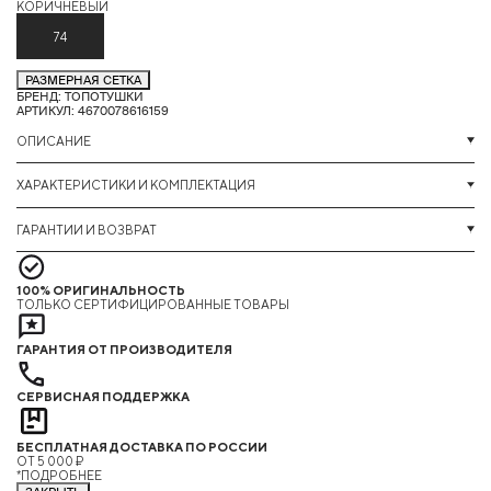
КОРИЧНЕВЫЙ
Б
74
РАЗМЕРНАЯ СЕТКА
БРЕНД: ТОПОТУШКИ
АРТИКУЛ: 4670078616159
ОПИСАНИЕ
ХАРАКТЕРИСТИКИ И КОМПЛЕКТАЦИЯ
ГАРАНТИИ И ВОЗВРАТ
100% ОРИГИНАЛЬНОСТЬ
ТОЛЬКО СЕРТИФИЦИРОВАННЫЕ ТОВАРЫ
ГАРАНТИЯ ОТ ПРОИЗВОДИТЕЛЯ
СЕРВИСНАЯ ПОДДЕРЖКА
БЕСПЛАТНАЯ ДОСТАВКА ПО РОССИИ
ОТ 5 000 ₽
*ПОДРОБНЕЕ