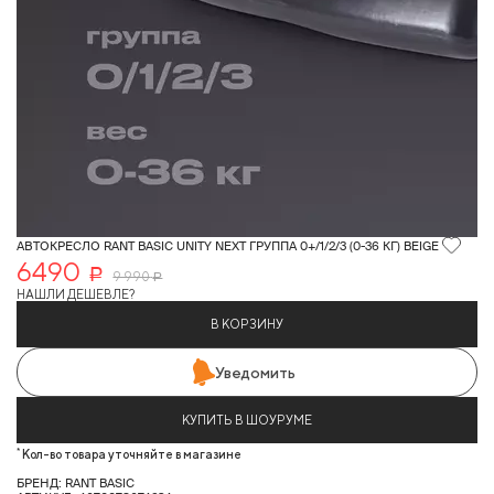
АВТОКРЕСЛО RANT BASIC UNITY NEXT ГРУППА 0+/1/2/3 (0-36 КГ) BEIGE
6490
Р
9 990
Р
НАШЛИ ДЕШЕВЛЕ?
В КОРЗИНУ
Уведомить
КУПИТЬ В ШОУРУМЕ
*
Кол-во товара уточняйте в магазине
БРЕНД: RANT BASIC