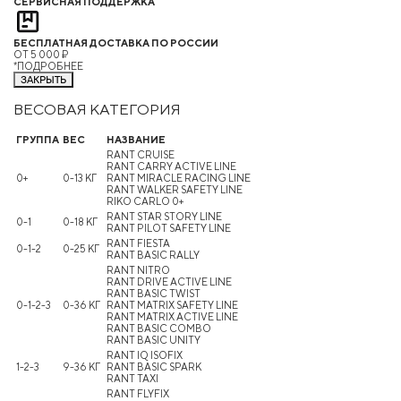
СЕРВИСНАЯ ПОДДЕРЖКА
БЕСПЛАТНАЯ ДОСТАВКА ПО РОССИИ
ОТ 5 000 ₽
*ПОДРОБНЕЕ
ЗАКРЫТЬ
ВЕСОВАЯ КАТЕГОРИЯ
ГРУППА
ВЕС
НАЗВАНИЕ
RANT CRUISE
RANT CARRY ACTIVE LINE
0+
0-13 КГ
RANT MIRACLE RACING LINE
RANT WALKER SAFETY LINE
RIKO CARLO 0+
RANT STAR STORY LINE
0-1
0-18 КГ
RANT PILOT SAFETY LINE
RANT FIESTA
0-1-2
0-25 КГ
RANT BASIC RALLY
RANT NITRO
RANT DRIVE ACTIVE LINE
RANT BASIC TWIST
0-1-2-3
0-36 КГ
RANT MATRIX SAFETY LINE
RANT MATRIX ACTIVE LINE
RANT BASIC COMBO
RANT BASIC UNITY
RANT IQ ISOFIX
1-2-3
9-36 КГ
RANT BASIC SPARK
RANT TAXI
RANT FLYFIX