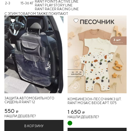
RANT POINT5 ACTIVE LINE
2-3
15-36 КГ
RANT PLAY STORY LINE
RANT RACER RACING LINE
C ЭТИМ ТОВАРОМ ТАКЖЕ ПОКУПАЮТ
ЗАЩИТА АВТОМОБИЛЬНОГО
КОМБИНЕЗОН-ПЕСОЧНИК 3 ШТ.
СИДЕНЬЯ RANT 1.2
RANT MOSAIC BEIGE АРТ. 1375
550
1 650
Р
Р
НАШЛИ ДЕШЕВЛЕ?
НАШЛИ ДЕШЕВЛЕ?
В КОРЗИНУ