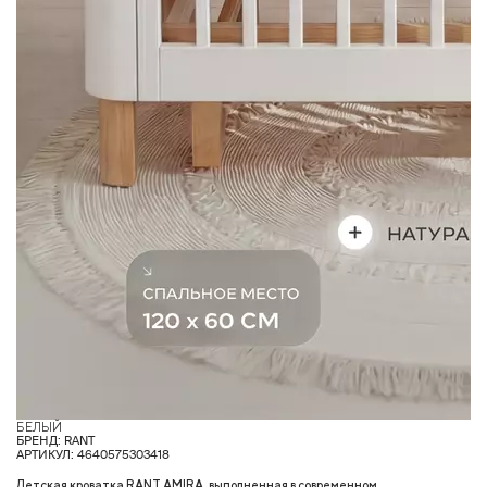
БЕЛЫЙ
О
БРЕНД: RANT
АРТИКУЛ: 4640575303418
Детская кроватка RANT AMIRA, выполненная в современном