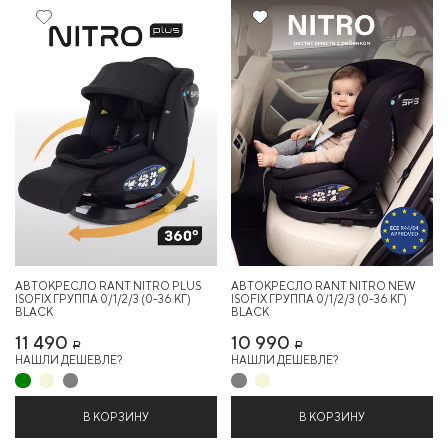
Хит
АВТОКРЕСЛО RANT NITRO PLUS
АВТОКРЕСЛО RANT NITRO NEW
ISOFIX ГРУППА 0/1/2/3 (0-36 КГ)
ISOFIX ГРУППА 0/1/2/3 (0-36 КГ)
BLACK
BLACK
11 490
10 990
Р
Р
НАШЛИ ДЕШЕВЛЕ?
НАШЛИ ДЕШЕВЛЕ?
В КОРЗИНУ
В КОРЗИНУ