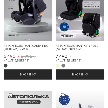
АВТОКРЕСЛО RANT CARRY PRO
АВТОКРЕСЛО RANT CITY FOLD
(40-87 СМ) BLACK
(76-150 СМ) BLACK
6 490
6 990
7 490
Р
Р
Р
НАШЛИ ДЕШЕВЛЕ?
НАШЛИ ДЕШЕВЛЕ?
В КОРЗИНУ
В КОРЗИНУ
8%