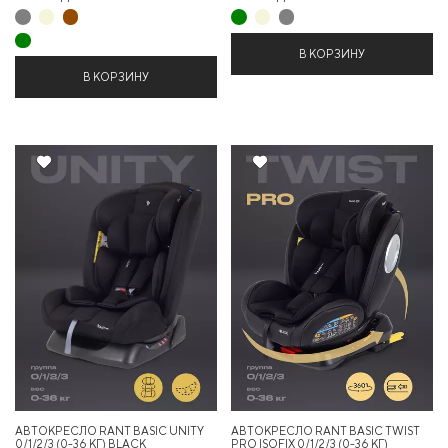
В КОРЗИНУ
В КОРЗИНУ
35%
20%
Хит
АВТОКРЕСЛО RANT BASIC UNITY
АВТОКРЕСЛО RANT BASIC TWIST
0/1/2/3 (0-36 КГ) BLACK
PRO ISOFIX 0/1/2/3 (0-36 КГ)