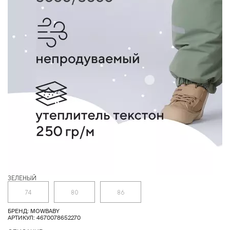
ЗЕЛЕНЫЙ
Г
74
80
86
БРЕНД: MOWBABY
АРТИКУЛ: 4670078652270