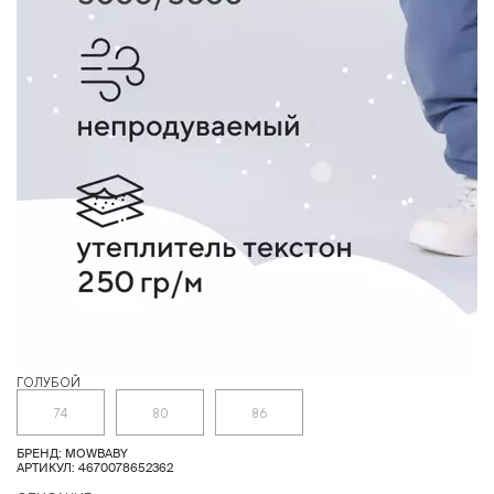
ГОЛУБОЙ
З
74
80
86
БРЕНД: MOWBABY
АРТИКУЛ: 4670078652362