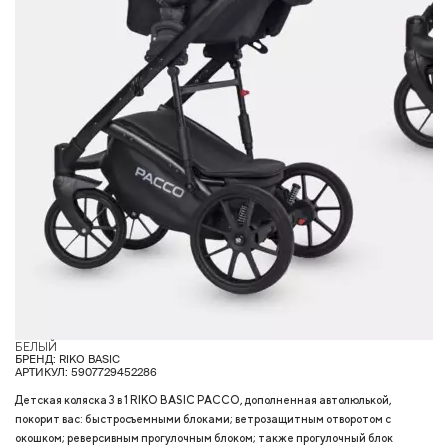
БЕЛЫЙ
З
БРЕНД: RIKO BASIC
АРТИКУЛ: 5907729452286
Детская коляска 3 в 1 RIKO BASIC PACCO, дополненная автолюлькой,
покорит вас: быстросъемными блоками; ветрозащитным отворотом с
окошком; реверсивным прогулочным блоком; также прогулочный блок