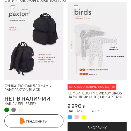
C ЭТИМ ТОВАРОМ ТАКЖЕ ПОКУПАЮТ
14%
СУМКА-РЮКЗАК ДЛЯ МАМЫ
ОСТАЛОСЬ ОГРАНИЧЕННОЕ КОЛ-ВО
RANT PAXTON BLACK
КОМБИНЕЗОН MOWBABY BIRDS
НА МОЛНИИ (3 ШТ.) MILK АРТ. 1282
НЕТ В НАЛИЧИИ
НАШЛИ ДЕШЕВЛЕ?
2 290
Р
НАШЛИ ДЕШЕВЛЕ?
Уведомить
В КОРЗИНУ