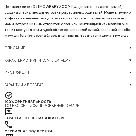
Детская коляска 3 в 1 MOWBABY ZOOM PU, дополненная автолюлькой,
создана специально для молодых прогрессивных родителей. Модель, помимо
эффектного внешнего вида, может похвастаться: стильным рюкзаком для
мамы, ветрозащитным отворотом с окошком, вентиляцией как в капюшоне,
так и в корпусе люльки, удобной телескопической ручкой, системой one click
move для быстрого съема блоков и компактным размером в сложенном виде.
ОПИСАНИЕ
ХАРАКТЕРИСТИКИ И КОМПЛЕКТАЦИЯ
ИНСТРУКЦИЯ
ГАРАНТИИ И ВОЗВРАТ
100% ОРИГИНАЛЬНОСТЬ
ТОЛЬКО СЕРТИФИЦИРОВАННЫЕ ТОВАРЫ
ГАРАНТИЯ ОТ ПРОИЗВОДИТЕЛЯ
СЕРВИСНАЯ ПОДДЕРЖКА