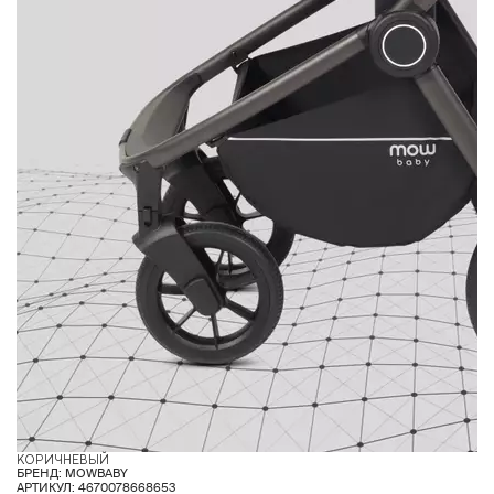
КОРИЧНЕВЫЙ
Ш
БРЕНД: MOWBABY
АРТИКУЛ: 4670078668653