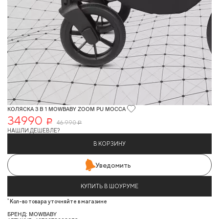
КОЛЯСКА 3 В 1 MOWBABY ZOOM PU MOCCA
34990
Р
46 990
Р
НАШЛИ ДЕШЕВЛЕ?
В КОРЗИНУ
Уведомить
КУПИТЬ В ШОУРУМЕ
*
Кол-во товара уточняйте в магазине
БРЕНД: MOWBABY