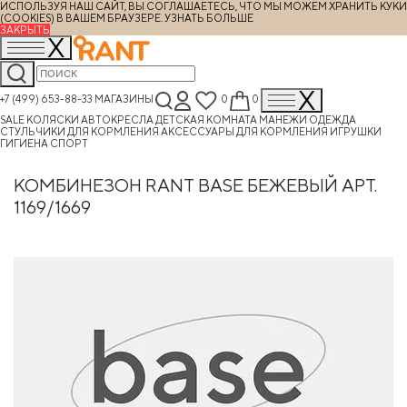
ИСПОЛЬЗУЯ НАШ САЙТ, ВЫ СОГЛАШАЕТЕСЬ, ЧТО МЫ МОЖЕМ ХРАНИТЬ КУКИ
(COOKIES) В ВАШЕМ БРАУЗЕРЕ.
УЗНАТЬ БОЛЬШЕ
ЗАКРЫТЬ
+7 (499) 653-88-33
МАГАЗИНЫ
0
0
SALE
КОЛЯСКИ
АВТОКРЕСЛА
ДЕТСКАЯ КОМНАТА
МАНЕЖИ
ОДЕЖДА
СТУЛЬЧИКИ ДЛЯ КОРМЛЕНИЯ
АКСЕССУАРЫ ДЛЯ КОРМЛЕНИЯ
ИГРУШКИ
ГИГИЕНА
СПОРТ
КОМБИНЕЗОН RANT BASE БЕЖЕВЫЙ АРТ.
1169/1669