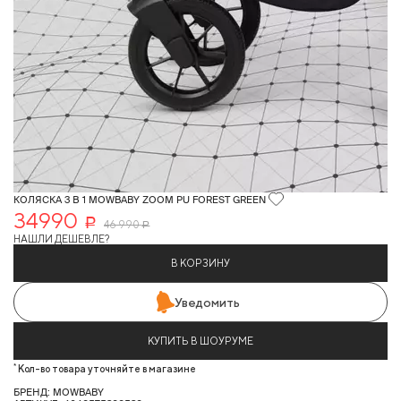
КОЛЯСКА 3 В 1 MOWBABY ZOOM PU FOREST GREEN
34990
Р
46 990
Р
НАШЛИ ДЕШЕВЛЕ?
В КОРЗИНУ
Уведомить
КУПИТЬ В ШОУРУМЕ
*
Кол-во товара уточняйте в магазине
БРЕНД: MOWBABY