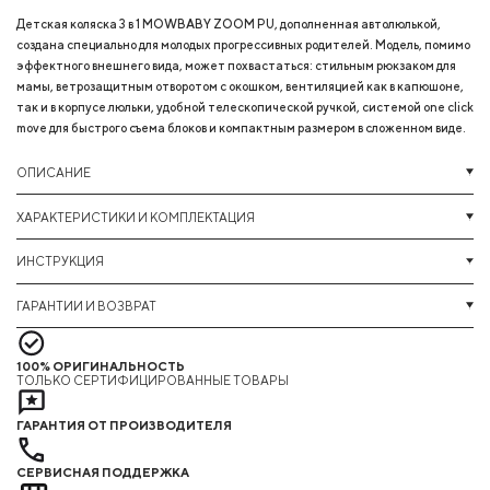
Детская коляска 3 в 1 MOWBABY ZOOM PU, дополненная автолюлькой,
создана специально для молодых прогрессивных родителей. Модель, помимо
эффектного внешнего вида, может похвастаться: стильным рюкзаком для
мамы, ветрозащитным отворотом с окошком, вентиляцией как в капюшоне,
так и в корпусе люльки, удобной телескопической ручкой, системой one click
move для быстрого съема блоков и компактным размером в сложенном виде.
ОПИСАНИЕ
ХАРАКТЕРИСТИКИ И КОМПЛЕКТАЦИЯ
ИНСТРУКЦИЯ
ГАРАНТИИ И ВОЗВРАТ
100% ОРИГИНАЛЬНОСТЬ
ТОЛЬКО СЕРТИФИЦИРОВАННЫЕ ТОВАРЫ
ГАРАНТИЯ ОТ ПРОИЗВОДИТЕЛЯ
СЕРВИСНАЯ ПОДДЕРЖКА