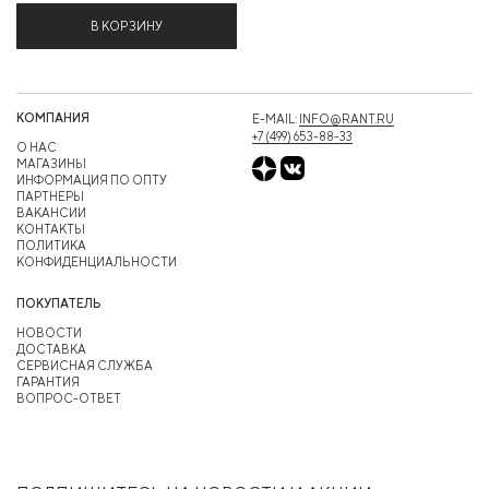
В КОРЗИНУ
КОМПАНИЯ
E-MAIL:
INFO@RANT.RU
+7 (499) 653-88-33
О НАС
МАГАЗИНЫ
ИНФОРМАЦИЯ ПО ОПТУ
ПАРТНЕРЫ
ВАКАНСИИ
КОНТАКТЫ
ПОЛИТИКА
КОНФИДЕНЦИАЛЬНОСТИ
ПОКУПАТЕЛЬ
НОВОСТИ
ДОСТАВКА
СЕРВИСНАЯ СЛУЖБА
ГАРАНТИЯ
ВОПРОС-ОТВЕТ