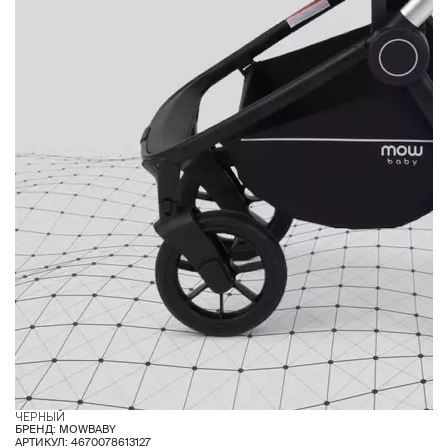
ЧЕРНЫЙ
З
БРЕНД: MOWBABY
АРТИКУЛ: 4670078613127