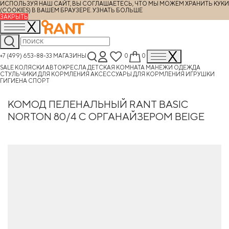
ИСПОЛЬЗУЯ НАШ САЙТ, ВЫ СОГЛАШАЕТЕСЬ, ЧТО МЫ МОЖЕМ ХРАНИТЬ КУКИ
(COOKIES) В ВАШЕМ БРАУЗЕРЕ.
УЗНАТЬ БОЛЬШЕ
ЗАКРЫТЬ
+7 (499) 653-88-33
МАГАЗИНЫ
0
0
SALE
КОЛЯСКИ
АВТОКРЕСЛА
ДЕТСКАЯ КОМНАТА
МАНЕЖИ
ОДЕЖДА
СТУЛЬЧИКИ ДЛЯ КОРМЛЕНИЯ
АКСЕССУАРЫ ДЛЯ КОРМЛЕНИЯ
ИГРУШКИ
ГИГИЕНА
СПОРТ
КОМОД ПЕЛЕНАЛЬНЫЙ RANT BASIC
NORTON 80/4 С ОРГАНАЙЗЕРОМ BEIGE