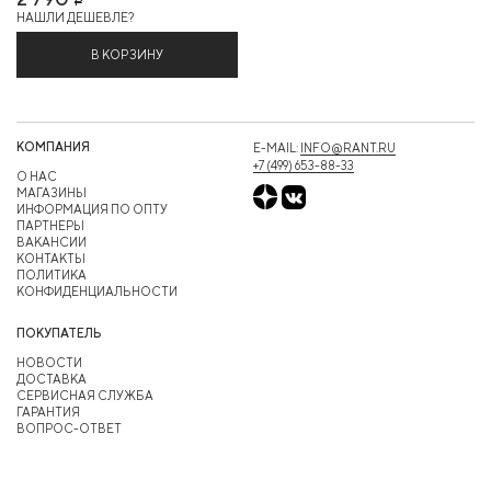
Р
НАШЛИ ДЕШЕВЛЕ?
В КОРЗИНУ
КОМПАНИЯ
E-MAIL:
INFO@RANT.RU
+7 (499) 653-88-33
О НАС
МАГАЗИНЫ
ИНФОРМАЦИЯ ПО ОПТУ
ПАРТНЕРЫ
ВАКАНСИИ
КОНТАКТЫ
ПОЛИТИКА
КОНФИДЕНЦИАЛЬНОСТИ
ПОКУПАТЕЛЬ
НОВОСТИ
ДОСТАВКА
СЕРВИСНАЯ СЛУЖБА
ГАРАНТИЯ
ВОПРОС-ОТВЕТ