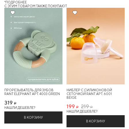
*ПОДРОБНЕЕ
C ЭТИМ ТОВАРОМ ТАКЖЕ ПОКУПАЮТ
9%
ПРОРЕЗЫВАТЕЛЬ ДЛЯ ЗУБОВ
НИБЛЕР С СИЛИКОНОВОЙ
RANT ELEPHANT АРТ. 4003 GREEN
СЕТОЧКОЙ RANT АРТ. 6001
BEIGE
319
Р
199
219
НАШЛИ ДЕШЕВЛЕ?
Р
Р
НАШЛИ ДЕШЕВЛЕ?
В КОРЗИНУ
В КОРЗИНУ