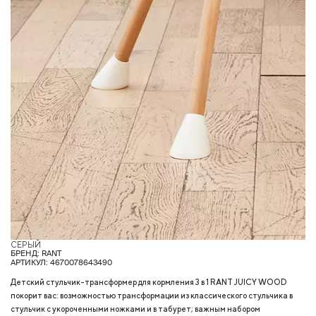
СЕРЫЙ
Б
БРЕНД: RANT
АРТИКУЛ: 4670078643490
Детский стульчик-трансформер для кормления 3 в 1 RANT JUICY WOOD
покорит вас: возможностью трансформации из классического стульчика в
стульчик с укороченными ножками и в табурет; важным набором