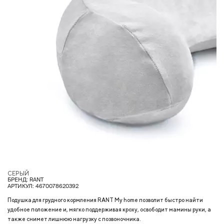
СЕРЫЙ
Р
БРЕНД: RANT
АРТИКУЛ: 4670078620392
Подушка для грудного кормления RANT My home позволит быстро найти
удобное положение и, мягко поддерживая кроху, освободит мамины руки, а
также снимет лишнюю нагрузку с позвоночника.