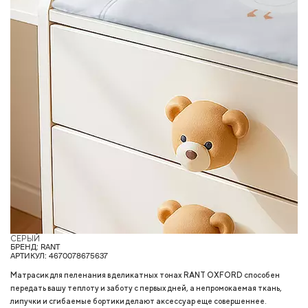
СЕРЫЙ
Г
БРЕНД: RANT
АРТИКУЛ: 4670078675637
Матрасик для пеленания в деликатных тонах RANT OXFORD способен
передать вашу теплоту и заботу с первых дней, а непромокаемая ткань,
липучки и сгибаемые бортики делают аксессуар еще совершеннее.