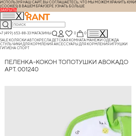
ИСПОЛЬЗУЯ НАШ САЙТ, ВЫ СОГЛАШАЕТЕСЬ, ЧТО МЫ МОЖЕМ ХРАНИТЬ КУКИ
(COOKIES) В ВАШЕМ БРАУЗЕРЕ.
УЗНАТЬ БОЛЬШЕ
ЗАКРЫТЬ
+7 (499) 653-88-33
МАГАЗИНЫ
0
0
SALE
КОЛЯСКИ
АВТОКРЕСЛА
ДЕТСКАЯ КОМНАТА
МАНЕЖИ
ОДЕЖДА
СТУЛЬЧИКИ ДЛЯ КОРМЛЕНИЯ
АКСЕССУАРЫ ДЛЯ КОРМЛЕНИЯ
ИГРУШКИ
ГИГИЕНА
СПОРТ
ПЕЛЕНКА-КОКОН ТОПОТУШКИ АВОКАДО
АРТ. 001240