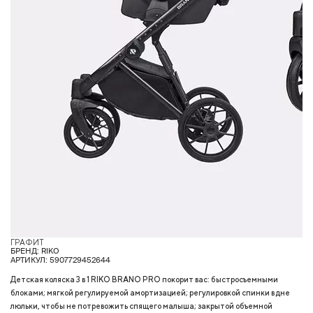
ГРАФИТ
Г
БРЕНД: RIKO
АРТИКУЛ: 5907729452644
Детская коляска 3 в 1 RIKO BRANO PRO покорит вас: быстросъемными
блоками; мягкой регулируемой амортизацией; регулировкой спинки в дне
люльки, чтобы не потревожить спящего малыша; закрытой объемной