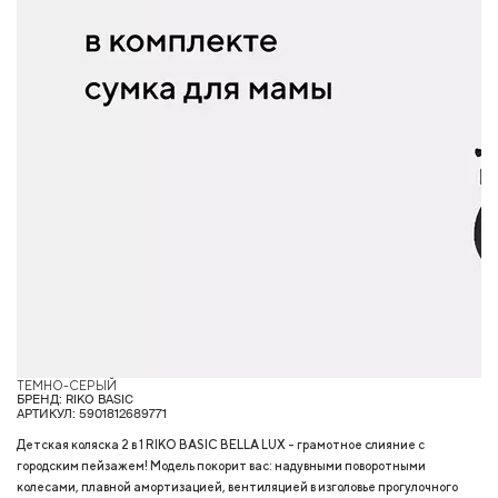
ТЕМНО-СЕРЫЙ
С
БРЕНД: RIKO BASIC
АРТИКУЛ: 5901812689771
Детская коляска 2 в 1 RIKO BASIC BELLA LUX - грамотное слияние с
городским пейзажем! Модель покорит вас: надувными поворотными
колесами, плавной амортизацией, вентиляцией в изголовье прогулочного