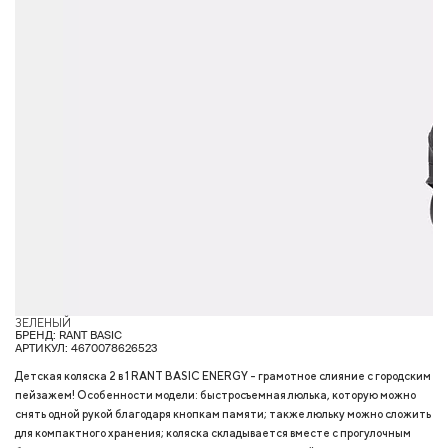
ЗЕЛЕНЫЙ
С
БРЕНД: RANT BASIC
АРТИКУЛ: 4670078626523
Детская коляска 2 в 1 RANT BASIC ENERGY - грамотное слияние с городским
пейзажем! Особенности модели: быстросъемная люлька, которую можно
снять одной рукой благодаря кнопкам памяти; также люльку можно сложить
для компактного хранения; коляска складывается вместе с прогулочным