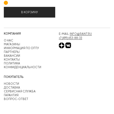
В КОРЗИНУ
КОМПАНИЯ
E-MAIL:
INFO@RANT.RU
+7 (499) 653-88-33
О НАС
МАГАЗИНЫ
ИНФОРМАЦИЯ ПО ОПТУ
ПАРТНЕРЫ
ВАКАНСИИ
КОНТАКТЫ
ПОЛИТИКА
КОНФИДЕНЦИАЛЬНОСТИ
ПОКУПАТЕЛЬ
НОВОСТИ
ДОСТАВКА
СЕРВИСНАЯ СЛУЖБА
ГАРАНТИЯ
ВОПРОС-ОТВЕТ