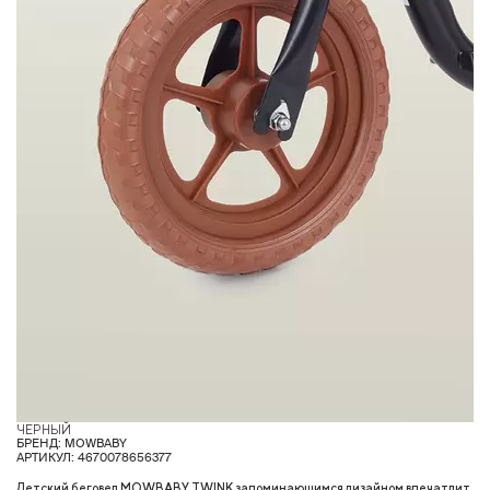
ЧЕРНЫЙ
З
БРЕНД: MOWBABY
АРТИКУЛ: 4670078656377
Детский беговел MOWBABY TWINK запоминающимся дизайном впечатлит