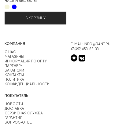
НАШЛИ ДЕШЕВЛЕ?
В КОРЗИНУ
КОМПАНИЯ
E-MAIL:
INFO@RANT.RU
+7 (499) 653-88-33
О НАС
МАГАЗИНЫ
ИНФОРМАЦИЯ ПО ОПТУ
ПАРТНЕРЫ
ВАКАНСИИ
КОНТАКТЫ
ПОЛИТИКА
КОНФИДЕНЦИАЛЬНОСТИ
ПОКУПАТЕЛЬ
НОВОСТИ
ДОСТАВКА
СЕРВИСНАЯ СЛУЖБА
ГАРАНТИЯ
ВОПРОС-ОТВЕТ