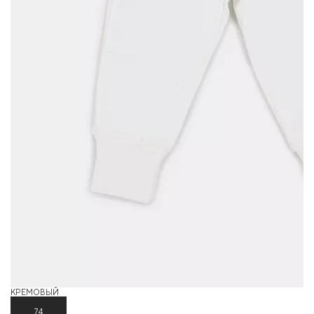
КРЕМОВЫЙ
С
74