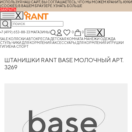
ИСПОЛЬЗУЯ НАШ САЙТ, ВЫ СОГЛАШАЕТЕСЬ, ЧТО МЫ МОЖЕМ ХРАНИТЬ КУКИ
(COOKIES) В ВАШЕМ БРАУЗЕРЕ.
УЗНАТЬ БОЛЬШЕ
ЗАКРЫТЬ
+7 (499) 653-88-33
МАГАЗИНЫ
0
0
SALE
КОЛЯСКИ
АВТОКРЕСЛА
ДЕТСКАЯ КОМНАТА
МАНЕЖИ
ОДЕЖДА
СТУЛЬЧИКИ ДЛЯ КОРМЛЕНИЯ
АКСЕССУАРЫ ДЛЯ КОРМЛЕНИЯ
ИГРУШКИ
ГИГИЕНА
СПОРТ
ШТАНИШКИ RANT BASE МОЛОЧНЫЙ АРТ.
3269