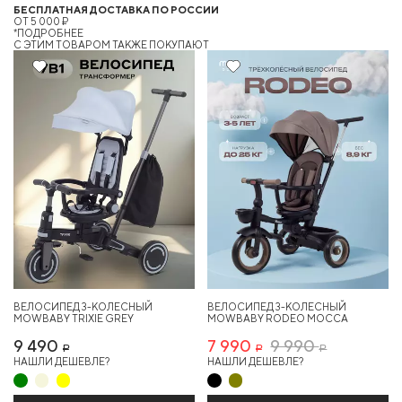
БЕСПЛАТНАЯ ДОСТАВКА ПО РОССИИ
ОТ 5 000 ₽
*ПОДРОБНЕЕ
C ЭТИМ ТОВАРОМ ТАКЖЕ ПОКУПАЮТ
Хит
20%
Хит
ВЕЛОСИПЕД 3-КОЛЕСНЫЙ
ВЕЛОСИПЕД 3-КОЛЕСНЫЙ
MOWBABY TRIXIE GREY
MOWBABY RODEO MOCCA
9 490
7 990
9 990
Р
Р
Р
НАШЛИ ДЕШЕВЛЕ?
НАШЛИ ДЕШЕВЛЕ?