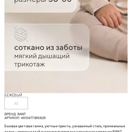
БЕЖЕВЫЙ
М
62
БРЕНД: RANT
АРТИКУЛ: 4610477385829
Базовая цветовая гамма, уютные принты, узнаваемый стиль, премиальные
ткани - именно в этой эстетике выдержана капсульная коллекция RANT