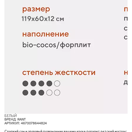
БЕЛЫЙ
БРЕНД: RANT
АРТИКУЛ: 4670078644824
Сладкий сон и здоровый позвоночник вашему крохе подарит детский матрас