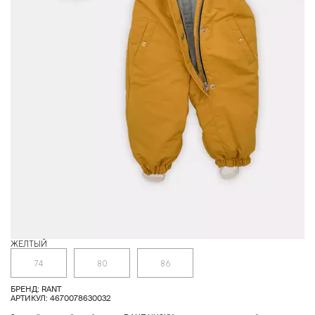
ЖЕЛТЫЙ
С
74
80
86
БРЕНД: RANT
АРТИКУЛ: 4670078630032