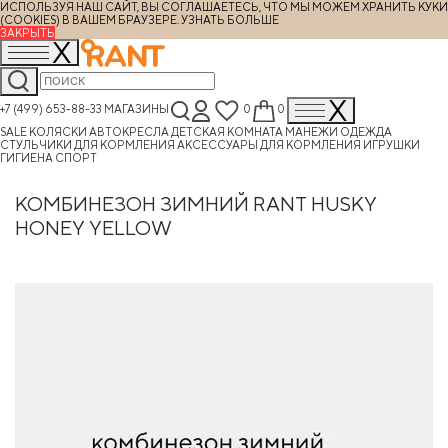
ИСПОЛЬЗУЯ НАШ САЙТ, ВЫ СОГЛАШАЕТЕСЬ, ЧТО МЫ МОЖЕМ ХРАНИТЬ КУКИ
(COOKIES) В ВАШЕМ БРАУЗЕРЕ.
УЗНАТЬ БОЛЬШЕ
ЗАКРЫТЬ
+7 (499) 653-88-33
МАГАЗИНЫ
0
0
SALE
КОЛЯСКИ
АВТОКРЕСЛА
ДЕТСКАЯ КОМНАТА
МАНЕЖИ
ОДЕЖДА
СТУЛЬЧИКИ ДЛЯ КОРМЛЕНИЯ
АКСЕССУАРЫ ДЛЯ КОРМЛЕНИЯ
ИГРУШКИ
ГИГИЕНА
СПОРТ
КОМБИНЕЗОН ЗИМНИЙ RANT HUSKY
HONEY YELLOW