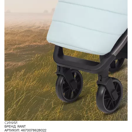
СИНИЙ
З
БРЕНД: RANT
АРТИКУЛ: 4670078628022