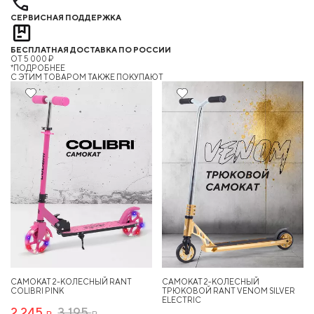
СЕРВИСНАЯ ПОДДЕРЖКА
БЕСПЛАТНАЯ ДОСТАВКА ПО РОССИИ
ОТ 5 000 ₽
*ПОДРОБНЕЕ
C ЭТИМ ТОВАРОМ ТАКЖЕ ПОКУПАЮТ
29%
Хит
25%
САМОКАТ 2-КОЛЕСНЫЙ RANT
САМОКАТ 2-КОЛЕСНЫЙ
COLIBRI PINK
ТРЮКОВОЙ RANT VENOM SILVER
ELECTRIC
2 245
3 195
Р
Р