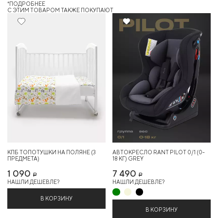
*ПОДРОБНЕЕ
C ЭТИМ ТОВАРОМ ТАКЖЕ ПОКУПАЮТ
КПБ ТОПОТУШКИ НА ПОЛЯНЕ (3
АВТОКРЕСЛО RANT PILOT 0/1 (0-
ПРЕДМЕТА)
18 КГ) GREY
1 090
7 490
Р
Р
НАШЛИ ДЕШЕВЛЕ?
НАШЛИ ДЕШЕВЛЕ?
В КОРЗИНУ
В КОРЗИНУ