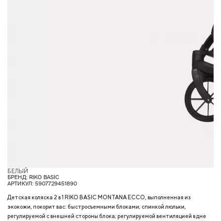
БЕЛЫЙ
Г
БРЕНД: RIKO BASIC
АРТИКУЛ: 5907729451890
Детская коляска 2 в 1 RIKO BASIC MONTANA ECCO, выполненная из
экокожи, покорит вас: быстросъемными блоками; спинкой люльки,
регулируемой с внешней стороны блока; регулируемой вентиляцией в дне