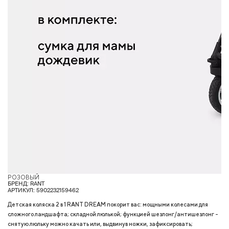
РОЗОВЫЙ
Г
БРЕНД: RANT
АРТИКУЛ: 5902232159462
Детская коляска 2 в 1 RANT DREAM покорит вас: мощными колесами для
сложного ландшафта; складной люлькой; функцией шезлонг/антишезлонг -
снятую люльку можно качать или, выдвинув ножки, зафиксировать;