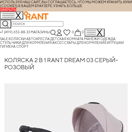
ИСПОЛЬЗУЯ НАШ САЙТ, ВЫ СОГЛАШАЕТЕСЬ, ЧТО МЫ МОЖЕМ ХРАНИТЬ КУКИ
(COOKIES) В ВАШЕМ БРАУЗЕРЕ.
УЗНАТЬ БОЛЬШЕ
ЗАКРЫТЬ
+7 (499) 653-88-33
МАГАЗИНЫ
0
0
SALE
КОЛЯСКИ
АВТОКРЕСЛА
ДЕТСКАЯ КОМНАТА
МАНЕЖИ
ОДЕЖДА
СТУЛЬЧИКИ ДЛЯ КОРМЛЕНИЯ
АКСЕССУАРЫ ДЛЯ КОРМЛЕНИЯ
ИГРУШКИ
ГИГИЕНА
СПОРТ
КОЛЯСКА 2 В 1 RANT DREAM 03 СЕРЫЙ-
РОЗОВЫЙ