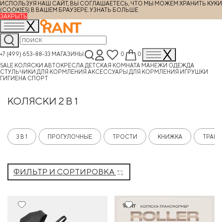
ИСПОЛЬЗУЯ НАШ САЙТ, ВЫ СОГЛАШАЕТЕСЬ, ЧТО МЫ МОЖЕМ ХРАНИТЬ КУКИ
(COOKIES) В ВАШЕМ БРАУЗЕРЕ.
УЗНАТЬ БОЛЬШЕ
ЗАКРЫТЬ
+7 (499) 653-88-33
МАГАЗИНЫ
0
0
SALE
КОЛЯСКИ
АВТОКРЕСЛА
ДЕТСКАЯ КОМНАТА
МАНЕЖИ
ОДЕЖДА
СТУЛЬЧИКИ ДЛЯ КОРМЛЕНИЯ
АКСЕССУАРЫ ДЛЯ КОРМЛЕНИЯ
ИГРУШКИ
ГИГИЕНА
СПОРТ
КОЛЯСКИ 2 В 1
3 В 1
ПРОГУЛОЧНЫЕ
ТРОСТИ
КНИЖКА
ТРАН
ФИЛЬТР И СОРТИРОВКА