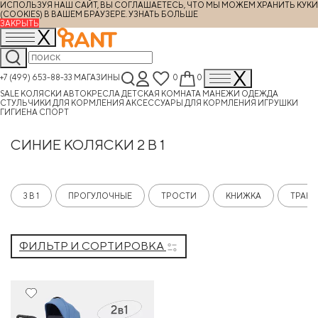
ИСПОЛЬЗУЯ НАШ САЙТ, ВЫ СОГЛАШАЕТЕСЬ, ЧТО МЫ МОЖЕМ ХРАНИТЬ КУКИ
(COOKIES) В ВАШЕМ БРАУЗЕРЕ.
УЗНАТЬ БОЛЬШЕ
ЗАКРЫТЬ
+7 (499) 653-88-33
МАГАЗИНЫ
0
0
SALE
КОЛЯСКИ
АВТОКРЕСЛА
ДЕТСКАЯ КОМНАТА
МАНЕЖИ
ОДЕЖДА
СТУЛЬЧИКИ ДЛЯ КОРМЛЕНИЯ
АКСЕССУАРЫ ДЛЯ КОРМЛЕНИЯ
ИГРУШКИ
ГИГИЕНА
СПОРТ
СИНИЕ КОЛЯСКИ 2 В 1
3 В 1
ПРОГУЛОЧНЫЕ
ТРОСТИ
КНИЖКА
ТРАН
ФИЛЬТР И СОРТИРОВКА
15%