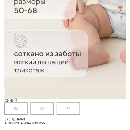
СИНИЙ
Б
56
62
68
БРЕНД: RANT
АРТИКУЛ: 4610477385355